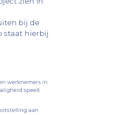
ject zien in
iten bij de
staat hierbij
den werknemers in
aligheid speelt
ootstelling aan