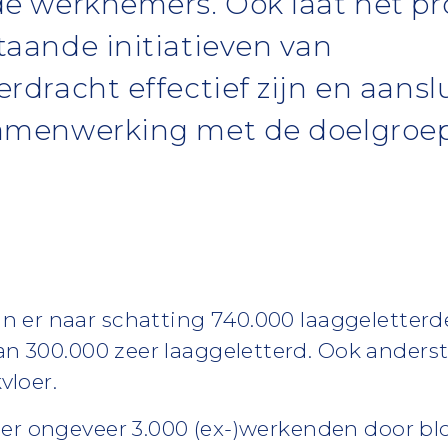
e werknemers. Ook laat het pro
taande initiatieven van
rdracht effectief zijn en aanslu
amenwerking met de doelgroep 
jn er naar schatting 740.000 laaggeletter
n 300.000 zeer laaggeletterd. Ook anderst
vloer.
n er ongeveer 3.000 (ex-)werkenden door bl