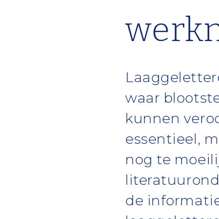
werk
Laaggeletter
waar blootste
kunnen veroo
essentieel, m
nog te moeil
literatuuron
de informati