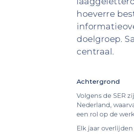
laaggeletterd
hoeverre bes
informatieove
doelgroep. S
centraal.
Achtergrond
Volgens de SER zi
Nederland, waarva
een rol op de werk
Elk jaar overlijde