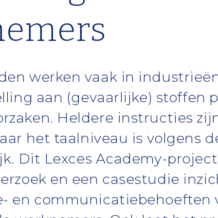
nemers
den werken vaak in industrieë
lling aan (gevaarlijke) stoffen
rzaken. Heldere instructies zij
aar het taalniveau is volgens 
ijk. Dit Lexces Academy-projec
derzoek en een casestudie inzic
e- en communicatiebehoeften 