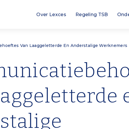
Hoofdnavigatie
Over Lexces
Regeling TSB
Ond
hoeftes Van Laaggeletterde En Anderstalige Werknemers
unicatiebeho
aaggeletterde 
stalige