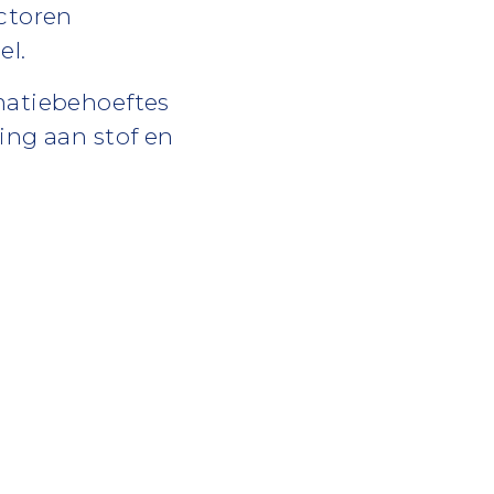
ctoren
el.
matiebehoeftes
ing aan stof en