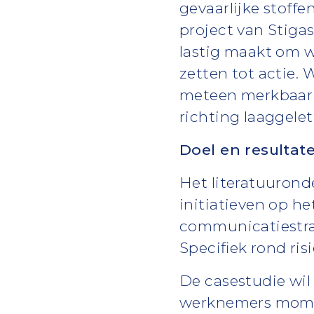
gevaarlijke stoffe
project van Stigas
lastig maakt om w
zetten tot actie. 
meteen merkbaar z
richting laaggele
Doel en resultat
Het literatuurond
initiatieven op h
communicatiestrat
Specifiek rond ris
De casestudie wil
werknemers momen