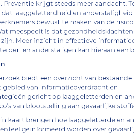
n. Preventie krijgt steeds meer aandacht. To
 dat laaggeletterdheid en anderstaligheid 
erknemers bewust te maken van de risico’
Wat meespeelt is dat gezondheidsklachten n
ijn. Meer inzicht in effectieve informati
tterden en anderstaligen kan hieraan een b
en
erzoek biedt een overzicht van bestaande
et gebied van informatieoverdracht en
egieën gericht op laaggeletterden en and
ico’s van blootstelling aan gevaarlijke stoff
 in kaart brengen hoe laaggeletterde en an
teel geïnformeerd worden over gevaarlij