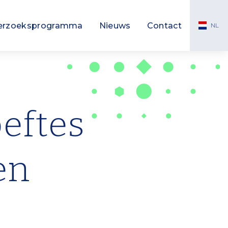
Taa
erzoeksprogramma
Nieuws
Contact
NEDE
eftes
en