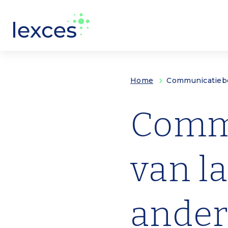
Overslaan en naar de inhoud gaan
Home
Communicatiebe
Comm
van l
ander