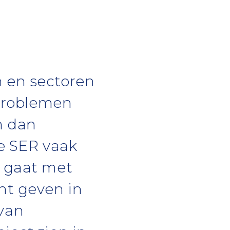
n en sectoren
 problemen
n dan
de SER vaak
t gaat met
ht geven in
van