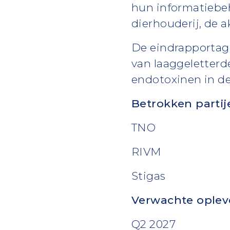
hun informatiebeh
dierhouderij, de 
De eindrapportage
van laaggeletterd
endotoxinen in de
Betrokken partij
TNO
RIVM
Stigas
Verwachte oplev
Q2 2027